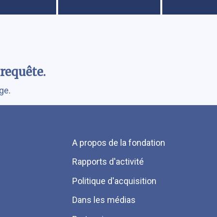
requête.
rge
.
Menu
A propos de la fondation
Pied
Rapports d'activité
de
Politique d'acquisition
page
Dans les médias