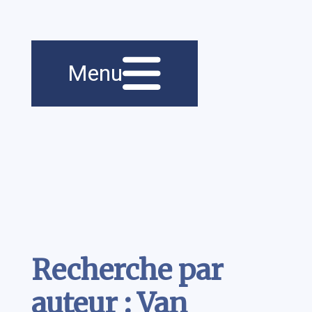
Menu principal
Navigation
Menu
principale
Contenu
Recherche par
auteur : Van