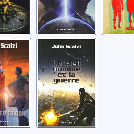
il homme
Le vieil homme
rre]:
et la guerre: [01]
 dernière
Scalzi, John
n