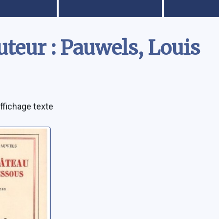
teur : Pauwels, Louis
ffichage texte
eau du
: roman
ouis