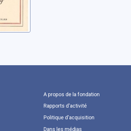
Menu
A propos de la fondation
Pied
Rapports d'activité
de
Politique d'acquisition
page
Dans les médias