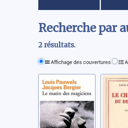
Contenu
Recherche par au
2 résultats.
Affichage des couvertures
A
Le matin des
Le chât
magiciens:
dessous
introduction au
Pauwels, L
réalisme
Pauwels, Louis
fantastique