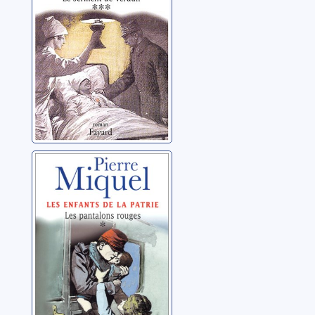
Verdun
Miquel, Pierre
Les enfants de la
patrie: 01: Les
pantalons
rouges
Miquel, Pierre