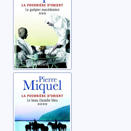
guêpier
macédonien
Miquel, Pierre
La poudrière
d'Orient: 04: Le
beau Danube
bleu
Miquel, Pierre