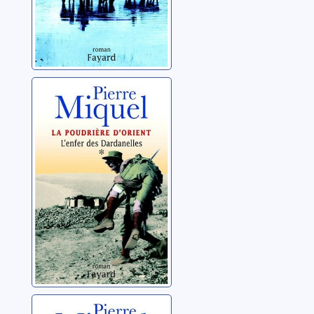
La poudrière
d'Orient: 01:
L'enfer des
Dardanelles
Miquel, Pierre
La poudrière