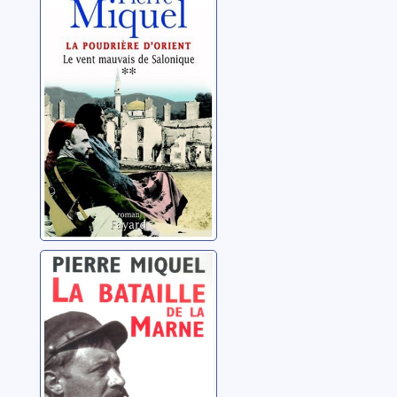
d'Orient: 02: Le
vent mauvais de
Salonique
Miquel, Pierre
La bataille de la
Marne
Miquel, Pierre