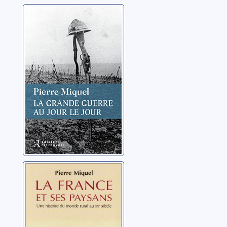
La Grande
Guerre au jour le
jour
Miquel, Pierre
La France et ses
paysans: une
histoire du
monde rural au
Miquel, Pierre