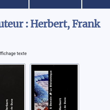
teur : Herbert, Frank
ffichage texte
 de
Le cycle de
 : Le
Dune: 01 [3 CDs]
de Dune
Herbert, Frank
ank