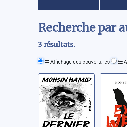
Contenu
Recherche par a
3 résultats.
Affichage des couvertures
A
Le dernier
Exit wes
homme blanc
Hamid, Mo
Hamid, Mohsin