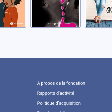
Menu
A propos de la fondation
Pied
Rapports d'activité
de
Politique d'acquisition
page