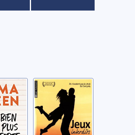
 forte
Jeux interdits
Green, Emma M.
a