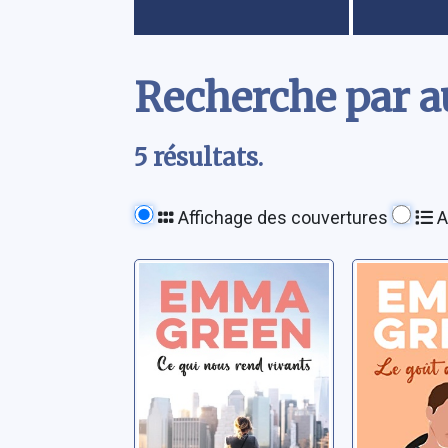
Contenu
Recherche par a
5 résultats.
Affichage des couvertures
A
Ce qui nous rend
Le goût
vivants
rêves
Green, Emma
Green, Em