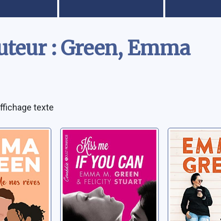
uteur : Green, Emma
ffichage texte
 de nos
Kiss me if you
Bien plus
can
que toi !
ma
Green, Emma
Green, Emm