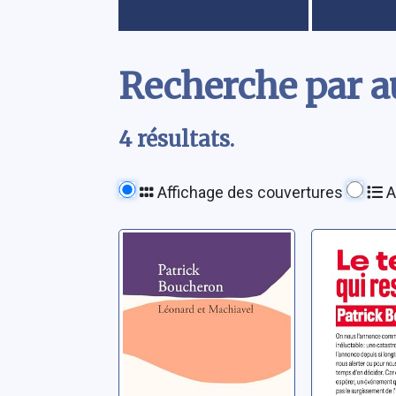
Contenu
Recherche par a
4 résultats.
Affichage des couvertures
A
Léonard et
Le temp
Machiavel
reste
Boucheron, Patrick
Boucheron,