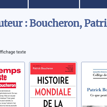
uteur : Boucheron, Patr
ffichage texte
s qui
Histoire
Ce que p
mondiale de la
l'histoire
France
 Patrick
Boucheron, P
Boucheron, Patrick