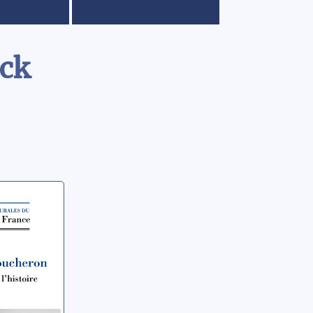
ick
eut
atrick