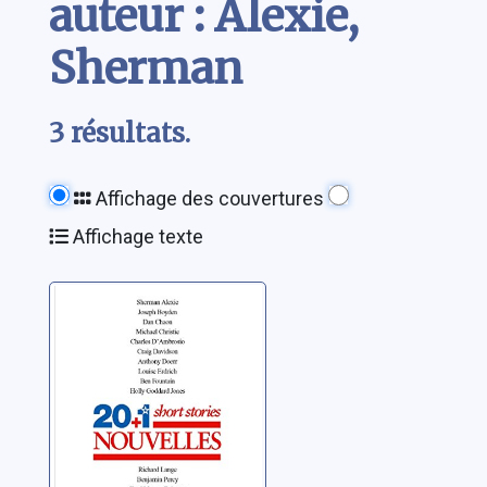
auteur : Alexie,
Sherman
3 résultats.
Affichage des couvertures
Affichage texte
20 + 1 nouvelles:
une anthologie
des meilleures
nouvelles de
Alexie, Sherman
Terres
d'Amérique