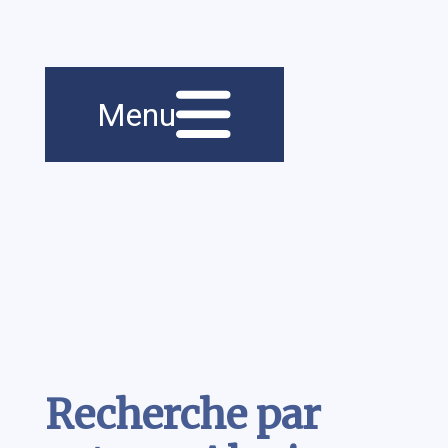
Menu principal
Navigation
Menu
principale
Contenu
Recherche par