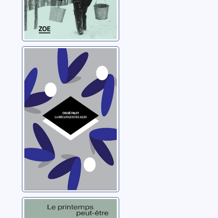
La mécanique
des ailes
Falcy, Chloé
Le printemps