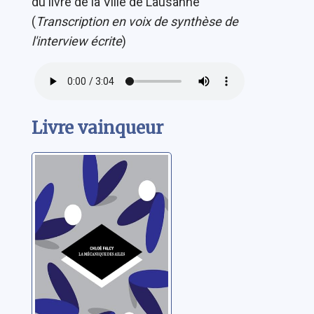
du livre de la Ville de Lausanne
(
Transcription en voix de synthèse de
l'interview écrite
)
Livre vainqueur
La mécanique
des ailes
Falcy, Chloé