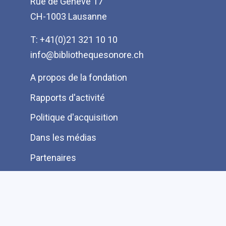
Rue de Genève 17
CH-1003 Lausanne
T: +41(0)21 321 10 10
info@bibliothequesonore.ch
Menu
A propos de la fondation
Pied
Rapports d'activité
de
Politique d'acquisition
page
Dans les médias
Partenaires
Protection des données
Ressources pour les lecteurs bénévoles
Information aux auteurs et éditeurs