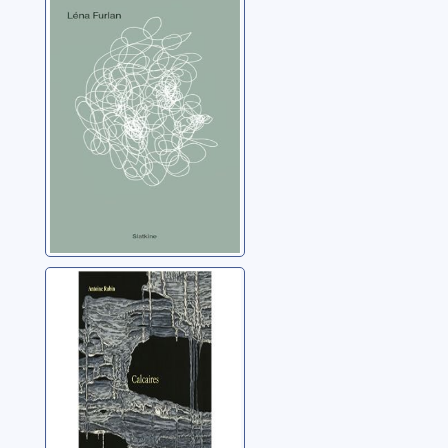
peut-être
Furlan, Léna
Calcaires
Rubin, Antoine