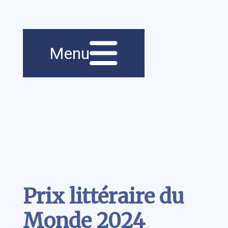
Menu principal
Navigation
Menu
principale
Contenu
Prix littéraire du
Monde 2024