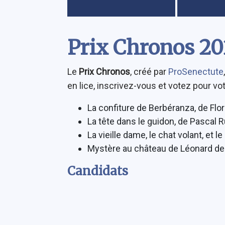
Contenu
Prix Chronos 2
Le
Prix Chronos
, créé par
ProSenectute
en lice, inscrivez-vous et votez pour vo
La confiture de Berbéranza, de Fl
La tête dans le guidon, de Pascal R
La vieille dame, le chat volant, et
Mystère au château de Léonard de 
Candidats