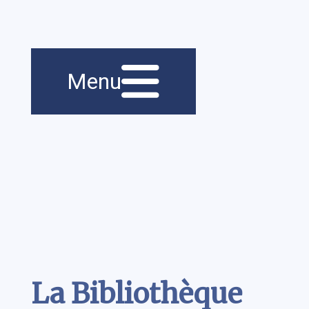
Menu principal
Navigation
Menu
principale
Contenu
La Bibliothèque