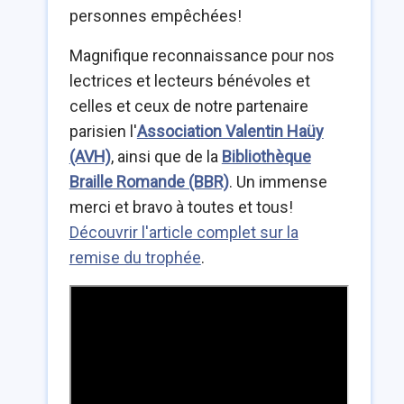
personnes empêchées!
Magnifique reconnaissance pour nos
lectrices et lecteurs bénévoles et
celles et ceux de notre partenaire
parisien l'
Association Valentin Haüy
(AVH)
, ainsi que de la
Bibliothèque
Braille Romande (BBR)
. Un immense
merci et bravo à toutes et tous!
Découvrir l'article complet sur la
remise du trophée
.
URL
de
la
vidéo